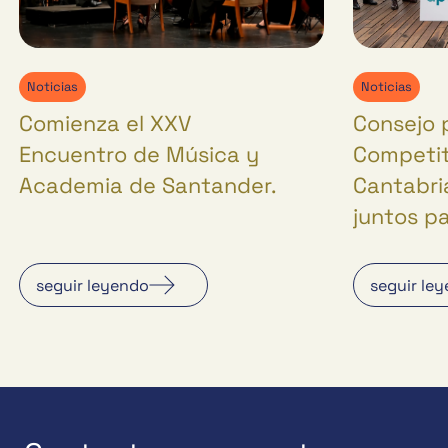
Noticias
Noticias
Comienza el XXV
Consejo 
Encuentro de Música y
Competit
Academia de Santander.
Cantabria
juntos p
seguir leyendo
seguir le