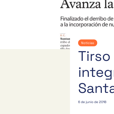
Noticias
Tirso
integ
Sant
6 de junio de 2018