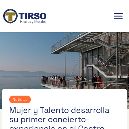
Saltar
al
contenido
Noticias
Mujer y Talento desarrolla
su primer concierto-
experiencia en el Centro