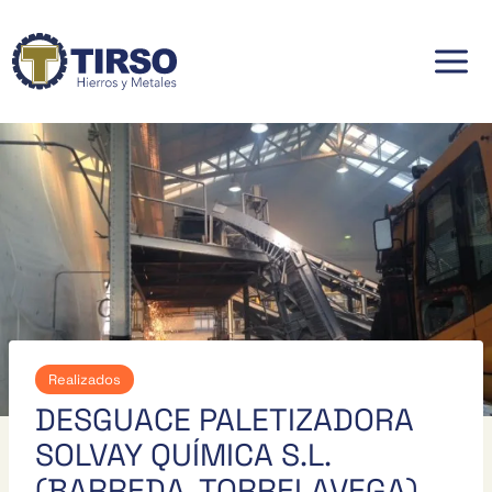
Saltar
al
contenido
Realizados
DESGUACE PALETIZADORA
SOLVAY QUÍMICA S.L.
(BARREDA, TORRELAVEGA)